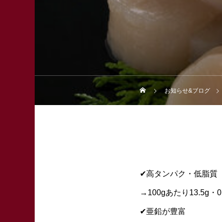
お知らせ&ブログ
✔︎高タンパク・低脂質
→100gあたり13.5g・0
✔︎亜鉛が豊富