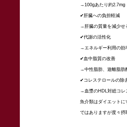
→100gあたり約2.7mg
✔︎肝臓への負担軽減
→肝臓の質量を減少せ
✔︎代謝の活性化
→エネルギー利用の効
✔︎血中脂質の改善
→中性脂肪、遊離脂肪
✔︎コレステロールの除
→血漿のHDL対総コ
魚介類はダイエットに
ではありますが度々摂