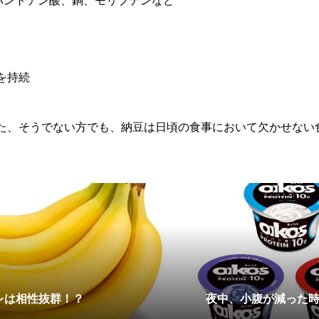
パントテン酸、銅、モリブデンなど
を持続
た、そうでない方でも、納豆は日頃の食事において欠かせない食
レは相性抜群！？
夜中、小腹が減った