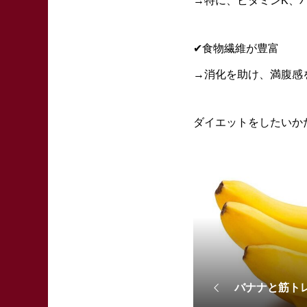
→特に、ビタミンK、
✔︎食物繊維が豊富
→消化を助け、満腹感
ダイエットをしたいか
バナナと筋ト